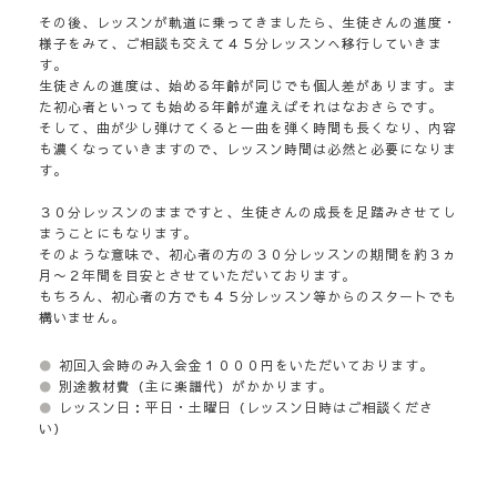
その後、レッスンが軌道に乗ってきましたら、生徒さんの進度・
様子をみて、ご相談も交えて４５分レッスンへ移行していきま
す。
生徒さんの進度は、始める年齢が同じでも個人差があります。ま
た初心者といっても始める年齢が違えばそれはなおさらです。
そして、曲が少し弾けてくると一曲を弾く時間も長くなり、内容
も濃くなっていきますので、レッスン時間は必然と必要になりま
す。
３０分レッスンのままですと、生徒さんの成長を足踏みさせてし
まうことにもなります。
そのような意味で、初心者の方の３０分レッスンの期間を約３ヵ
月〜２年間を目安とさせていただいております。
もちろん、初心者の方でも４５分レッスン等からのスタートでも
構いません。
●
初回入会時のみ入会金１０００円をいただいております。
●
別途教材費（主に楽譜代）がかかります。
●
レッスン日：平日・土曜日（レッスン日時はご相談くださ
い）